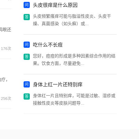
头皮很痒是什么原因
头皮频繁瘙痒可能与脂溢性皮炎、头皮干
燥、真菌感染（如头癣）或...
鸡眼还
吃什么不长痘
176次
您好，痘痘的形成是多种因素综合作用的结
果。饮食方面，尽量避免...
治疗，
身体上红一片还特别痒
身体红一片且特别痒，可能是过敏、湿疹或
256次
接触性皮炎等皮肤问题导...