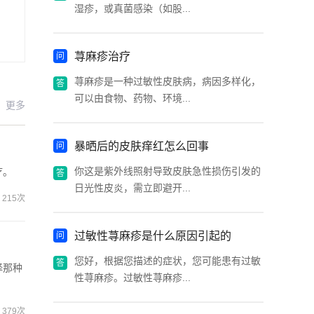
湿疹，或真菌感染（如股...
荨麻疹治疗
荨麻疹是一种过敏性皮肤病，病因多样化，
可以由食物、药物、环境...
更多
暴晒后的皮肤痒红怎么回事
你这是紫外线照射导致皮肤急性损伤引发的
疗。
日光性皮炎，需立即避开...
215次
过敏性荨麻疹是什么原因引起的
您好，根据您描述的症状，您可能患有过敏
择那种
性荨麻疹。过敏性荨麻疹...
379次