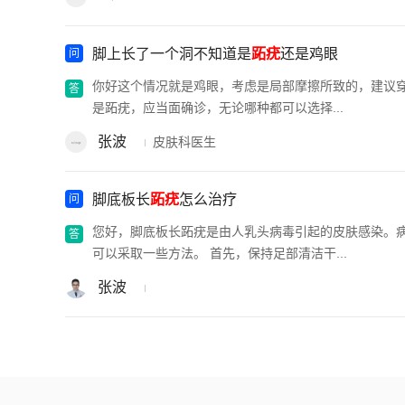
脚上长了一个洞不知道是
跖疣
还是鸡眼
你好这个情况就是鸡眼，考虑是局部摩擦所致的，建议穿
是跖疣，应当面确诊，无论哪种都可以选择...
张波
皮肤科医生
脚底板长
跖疣
怎么治疗
您好，脚底板长跖疣是由人乳头病毒引起的皮肤感染。
可以采取一些方法。 首先，保持足部清洁干...
张波