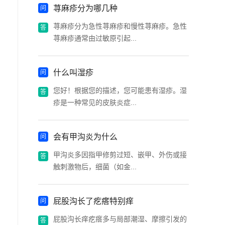
荨麻疹分为哪几种
荨麻疹分为急性荨麻疹和慢性荨麻疹。急性
荨麻疹通常由过敏原引起...
什么叫湿疹
您好！根据您的描述，您可能患有湿疹。湿
疹是一种常见的皮肤炎症...
会有甲沟炎为什么
甲沟炎多因指甲修剪过短、嵌甲、外伤或接
触刺激物后，细菌（如金...
屁股沟长了疙瘩特别痒
屁股沟长痒疙瘩多与局部潮湿、摩擦引发的