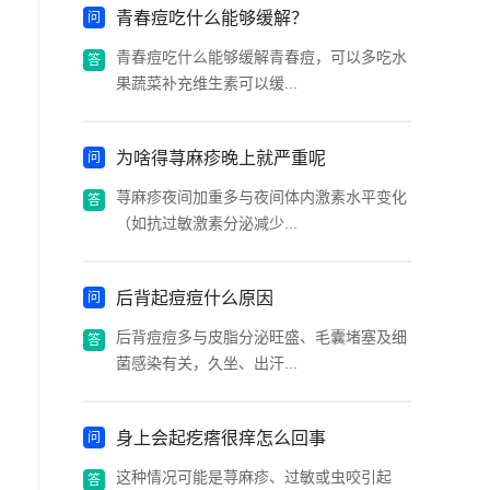
青春痘吃什么能够缓解？
青春痘吃什么能够缓解青春痘，可以多吃水
果蔬菜补充维生素可以缓...
为啥得荨麻疹晚上就严重呢
荨麻疹夜间加重多与夜间体内激素水平变化
（如抗过敏激素分泌减少...
后背起痘痘什么原因
后背痘痘多与皮脂分泌旺盛、毛囊堵塞及细
菌感染有关，久坐、出汗...
身上会起疙瘩很痒怎么回事
这种情况可能是荨麻疹、过敏或虫咬引起