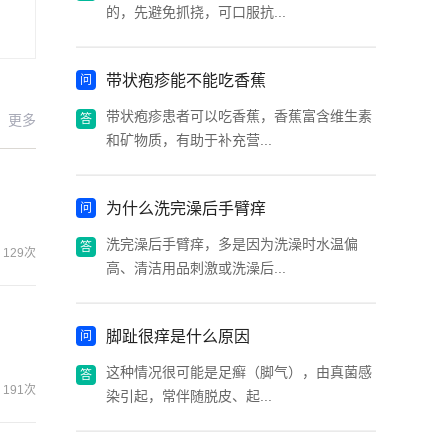
的，先避免抓挠，可口服抗...
带状疱疹能不能吃香蕉
带状疱疹患者可以吃香蕉，香蕉富含维生素
更多
和矿物质，有助于补充营...
为什么洗完澡后手臂痒
洗完澡后手臂痒，多是因为洗澡时水温偏
129次
高、清洁用品刺激或洗澡后...
脚趾很痒是什么原因
这种情况很可能是足癣（脚气），由真菌感
191次
染引起，常伴随脱皮、起...