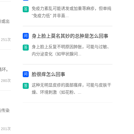
免疫力紊乱可能诱发或加重荨麻疹，但单纯
“免疫力低” 并非直...
重或出
身上脸上莫名其妙的总肿是怎么回事
251次
身上脸上反复不明原因肿胀，可能与过敏、
内分泌变化（如甲状腺问...
循环。
脸很痒怎么回事
280次
这种无明显皮疹的面部瘙痒，可能与皮肤干
燥、环境刺激（如花粉、...
有传染
201次