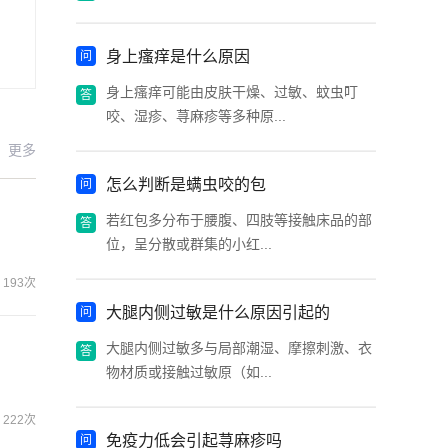
身上瘙痒是什么原因
身上瘙痒可能由皮肤干燥、过敏、蚊虫叮
咬、湿疹、荨麻疹等多种原...
更多
怎么判断是螨虫咬的包
若红包多分布于腰腹、四肢等接触床品的部
位，呈分散或群集的小红...
193次
大腿内侧过敏是什么原因引起的
大腿内侧过敏多与局部潮湿、摩擦刺激、衣
物材质或接触过敏原（如...
222次
免疫力低会引起荨麻疹吗