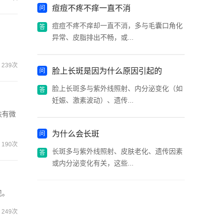
痘痘不疼不痒一直不消
痘痘不疼不痒却一直不消，多与毛囊口角化
异常、皮脂排出不畅，或...
239次
脸上长斑是因为什么原因引起的
脸上长斑多与紫外线照射、内分泌变化（如
妊娠、激素波动）、遗传...
肤有微
为什么会长斑
190次
长斑多与紫外线照射、皮肤老化、遗传因素
或内分泌变化有关，这些...
现。
249次