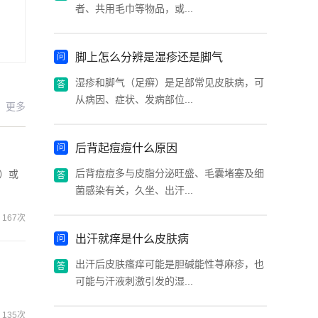
者、共用毛巾等物品，或...
脚上怎么分辨是湿疹还是脚气
湿疹和脚气（足癣）是足部常见皮肤病，可
从病因、症状、发病部位...
更多
后背起痘痘什么原因
后背痘痘多与皮脂分泌旺盛、毛囊堵塞及细
）或
菌感染有关，久坐、出汗...
167次
出汗就痒是什么皮肤病
出汗后皮肤瘙痒可能是胆碱能性荨麻疹，也
可能与汗液刺激引发的湿...
135次