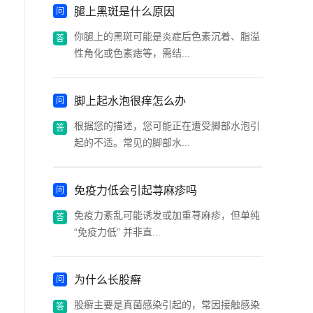
腿上黑斑是什么原因
你腿上的黑斑可能是炎症后色素沉着、脂溢
性角化或色素痣等，需结...
脚上起水泡很痒怎么办
根据您的描述，您可能正在遭受脚部水泡引
起的不适。常见的脚部水...
免疫力低会引起荨麻疹吗
免疫力紊乱可能诱发或加重荨麻疹，但单纯
“免疫力低” 并非直...
为什么长股癣
股癣主要是真菌感染引起的，常因接触感染