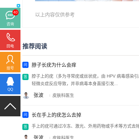
40
以上内容仅供参考
咨询
推荐阅读
回电
脖子长疣为什么会痒
挂号
脖子上的疣（多为寻常疣或丝状疣，由 HPV 病毒感
轻微炎症反应导致，并非病毒本身直接引发...
QQ
张波
皮肤科医生
长在手上的疣怎么去掉
手上的疣可通过冷冻、激光、外用药物或手术等方式去
张波
皮肤科医生