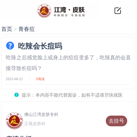
首页
>
青春痘
吃辣会长痘吗
吃辣之后感觉脸上或身上的痘痘变多了，吃辣真的会直
接导致长痘吗？
2025-08-22
0
阅读
提示：本内容不能代替面诊，如有不适请尽快就医
佛山江湾皮肤专科
去挂号
正规皮肤科