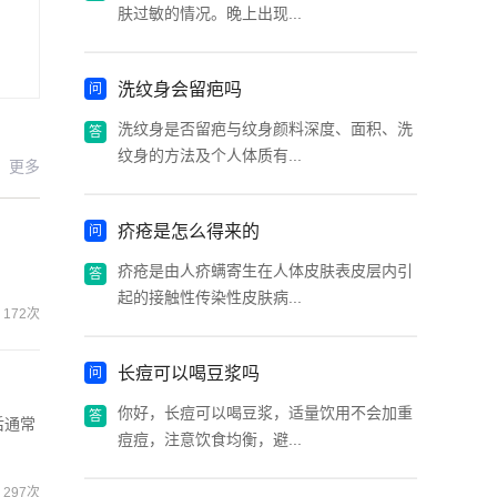
肤过敏的情况。晚上出现...
洗纹身会留疤吗
洗纹身是否留疤与纹身颜料深度、面积、洗
纹身的方法及个人体质有...
更多
疥疮是怎么得来的
疥疮是由人疥螨寄生在人体皮肤表皮层内引
起的接触性传染性皮肤病...
172次
长痘可以喝豆浆吗
你好，长痘可以喝豆浆，适量饮用不会加重
后通常
痘痘，注意饮食均衡，避...
297次