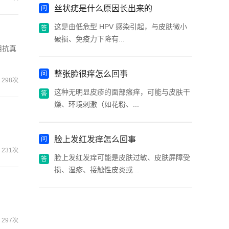
丝状疣是什么原因长出来的
这是由低危型 HPV 感染引起，与皮肤微小
破损、免疫力下降有...
用抗真
整张脸很痒怎么回事
298次
这种无明显皮疹的面部瘙痒，可能与皮肤干
燥、环境刺激（如花粉、...
脸上发红发痒怎么回事
231次
脸上发红发痒可能是皮肤过敏、皮肤屏障受
损、湿疹、接触性皮炎或...
297次