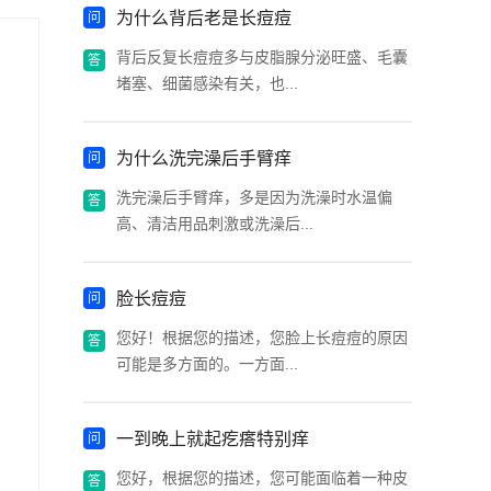
为什么背后老是长痘痘
背后反复长痘痘多与皮脂腺分泌旺盛、毛囊
堵塞、细菌感染有关，也...
为什么洗完澡后手臂痒
洗完澡后手臂痒，多是因为洗澡时水温偏
高、清洁用品刺激或洗澡后...
脸长痘痘
您好！根据您的描述，您脸上长痘痘的原因
可能是多方面的。一方面...
一到晚上就起疙瘩特别痒
您好，根据您的描述，您可能面临着一种皮