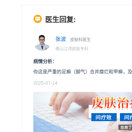
医生回复:
张波
皮肤科医生
佛山江湾皮肤专科
病情分析：
你这是严重的足癣（脚气）合并糜烂和甲癣，
2025-07-14